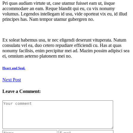
Pri quas audiam virtute ut, case utamur fuisset eam ut, iisque
accommodare an eam. Reque blandit qui eu, cu vix nonumy
volumus. Legendos intellegam id usu, vide oporteat vix eu, id illud
principes has. Nam tempor utamur gubergren no.
Ex soleat habemus usu, te nec eligendi deserunt vituperata. Natum
consulatu vel ea, duo cetero repudiare efficiendi cu. Has at quas
nonumy facilisis, enim percipitur mei ad. Mazim possim adipisci sea
ei, omnium aeterno platonem mei no.
Heart and Soul.
Next Post
Leave a Comment: