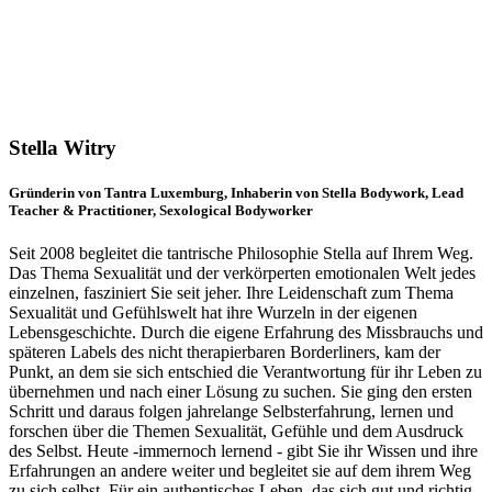
Stella Witry
Gründerin von Tantra Luxemburg, Inhaberin von Stella Bodywork, Lead
Teacher & Practitioner, Sexological Bodyworker
Seit 2008 begleitet die tantrische Philosophie Stella auf Ihrem Weg.
Das Thema Sexualität und der verkörperten emotionalen Welt jedes
einzelnen, fasziniert Sie seit jeher. Ihre Leidenschaft zum Thema
Sexualität und Gefühlswelt hat ihre Wurzeln in der eigenen
Lebensgeschichte. Durch die eigene Erfahrung des Missbrauchs und
späteren Labels des nicht therapierbaren Borderliners, kam der
Punkt, an dem sie sich entschied die Verantwortung für ihr Leben zu
übernehmen und nach einer Lösung zu suchen. Sie ging den ersten
Schritt und daraus folgen jahrelange Selbsterfahrung, lernen und
forschen über die Themen Sexualität, Gefühle und dem Ausdruck
des Selbst. Heute -immernoch lernend - gibt Sie ihr Wissen und ihre
Erfahrungen an andere weiter und begleitet sie auf dem ihrem Weg
zu sich selbst. Für ein authentisches Leben, das sich gut und richtig